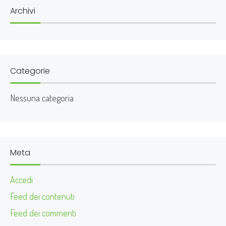
t
Archivi
i
o
n
Categorie
Nessuna categoria
Meta
Accedi
Feed dei contenuti
Feed dei commenti