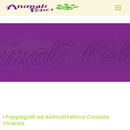
I Pappagalli ad Animali Felici a Cassola
Vicenza