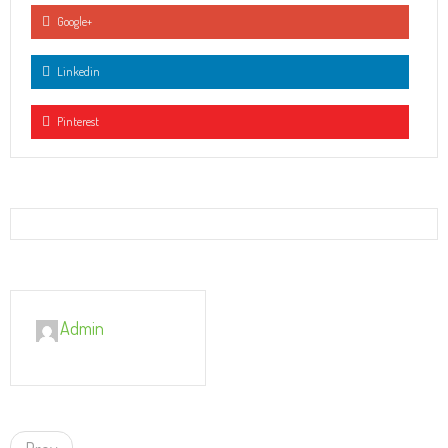
Google+
Linkedin
Pinterest
Admin
P