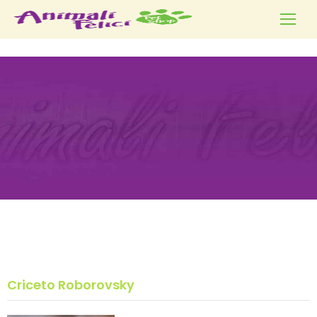
Criceto Roborovsky