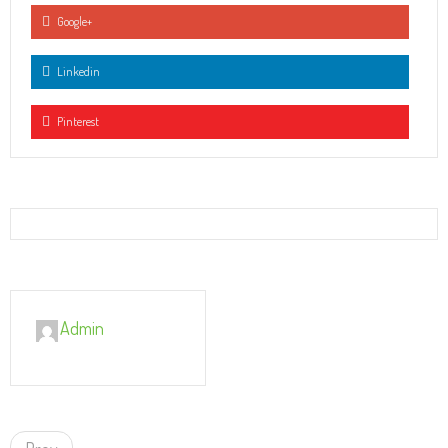
Google+
Linkedin
Pinterest
Admin
P